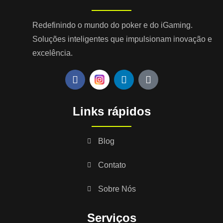
Redefinindo o mundo do poker e do iGaming.
Soluções inteligentes que impulsionam inovação e
excelência.
Links rápidos
Blog
Contato
Sobre Nós
Serviços