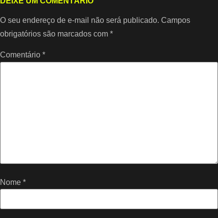
DEIXE UM COMENTÁRIO
O seu endereço de e-mail não será publicado.
Campos
obrigatórios são marcados com
*
Comentário
*
Nome
*