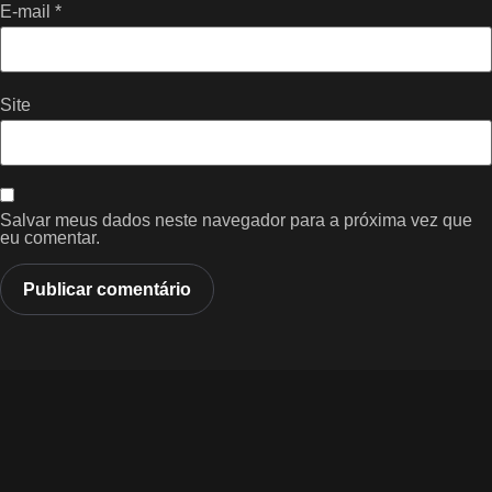
E-mail
*
Site
Salvar meus dados neste navegador para a próxima vez que
eu comentar.