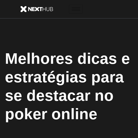
Melhores dicas e
estratégias para
se destacar no
poker online