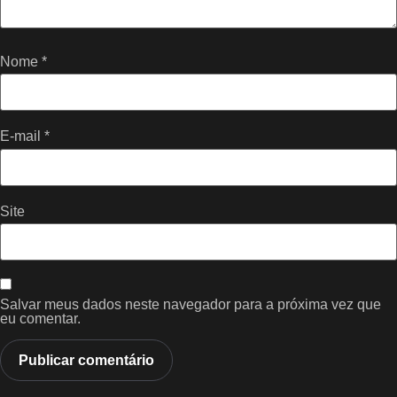
Nome
*
E-mail
*
Site
Salvar meus dados neste navegador para a próxima vez que
eu comentar.