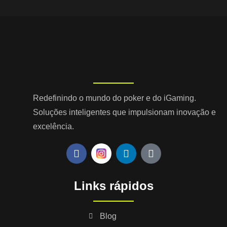
Redefinindo o mundo do poker e do iGaming.
Soluções inteligentes que impulsionam inovação e
excelência.
Links rápidos
Blog